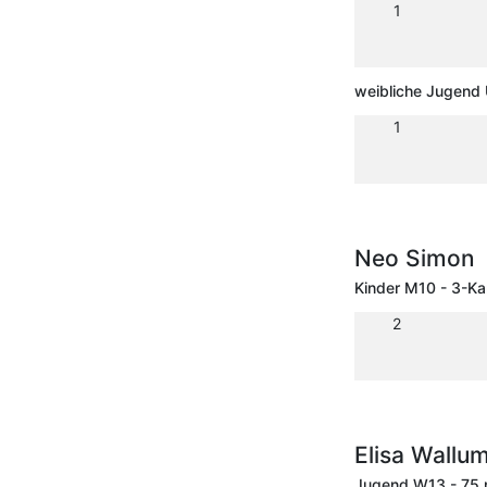
1
weibliche Jugend
1
Neo Simon
Kinder M10 - 3-K
2
Elisa Wallu
Jugend W13 - 75