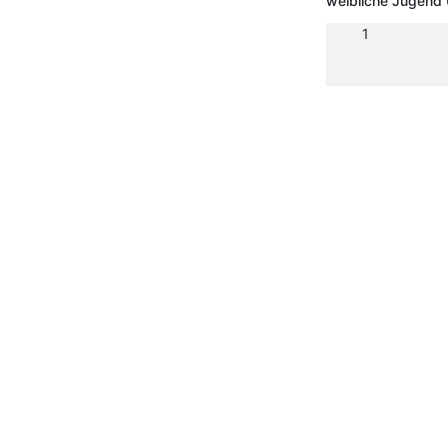
weibliche Jugend
1