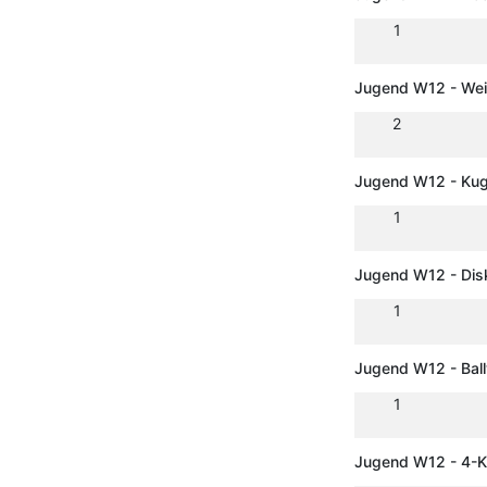
1
Jugend W12 - Wei
2
Jugend W12 - Kug
1
Jugend W12 - Dis
1
Jugend W12 - Bal
1
Jugend W12 - 4-