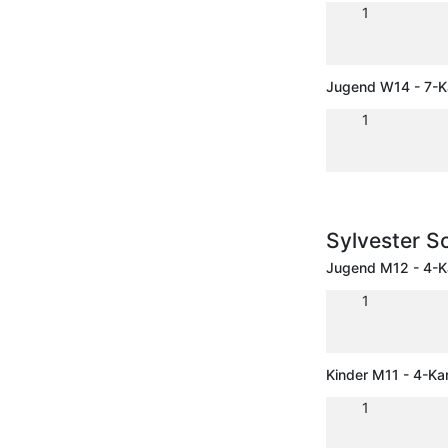
1
Jugend W14 - 7-
1
Sylvester S
Jugend M12 - 4-
1
Kinder M11 - 4-K
1