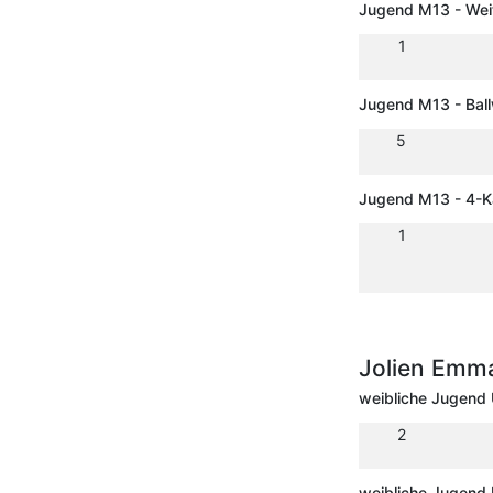
Jugend M13 - Wei
1
Jugend M13 - Ball
5
Jugend M13 - 4-
1
Jolien Em
weibliche Jugend
2
weibliche Jugend 