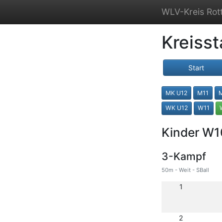
WLV-Kreis Rott
Kreisst
Start
MK U12
M11
WK U12
W11
Kinder W1
3-Kampf
50m - Weit - SBall
1
2